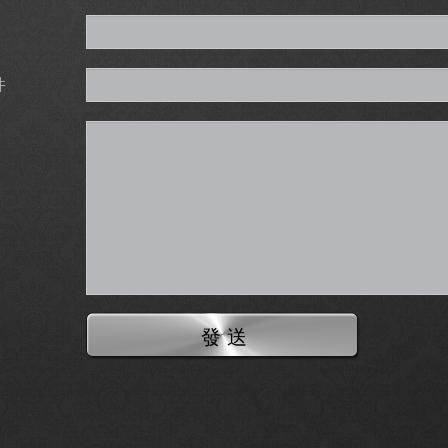
件
發 送