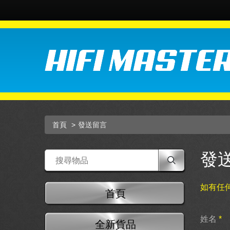
首頁
發送留言
發
如有任
首頁
姓名
*
全新貨品