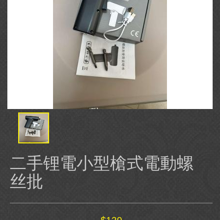
二手锂電小型槍式電動螺
丝批