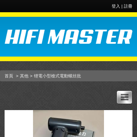
登入
|
註冊
首頁
其他
锂電小型槍式電動螺丝批