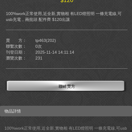
$120
100%work正常使用,近全新,實物相 有LED燈照明 一條充電線,可
usb充電，兩批頭 配件齊 $120出讓
賣 方：
tp463(202)
聯繫次數：
0次
刊登日期：
2025-11-14 14:11:14
瀏覽次數：
231
聯絡賣方
物品詳情
100%work正常使用,近全新,實物相 有LED燈照明 一條充電線,可usb